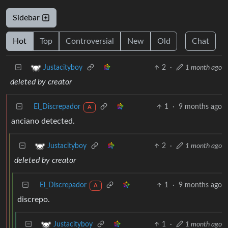
Sidebar
Hot
Top
Controversial
New
Old
Chat
2
·
1 month ago
Justacityboy
deleted by creator
El_Discrepador
1
·
9 months ago
A
anciano detected.
2
·
1 month ago
Justacityboy
deleted by creator
El_Discrepador
1
·
9 months ago
A
discrepo.
1
·
1 month ago
Justacityboy