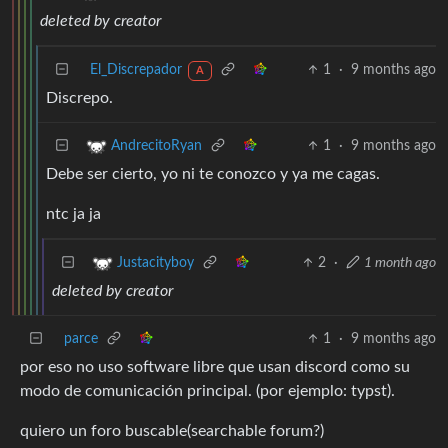
deleted by creator
El_Discrepador
1
·
9 months ago
A
Discrepo.
1
·
9 months ago
AndrecitoRyan
Debe ser cierto, yo ni te conozco y ya me cagas.
ntc ja ja
2
·
1 month ago
Justacityboy
deleted by creator
parce
1
·
9 months ago
por eso no uso software libre que usan discord como su
modo de comunicación principal. (por ejemplo: typst).
quiero un foro buscable(searchable forum?)