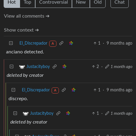
Hot
Top
Controversial
New
Old
Chat
View all comments ➔
Show context ➔
El_Discrepador
1
·
9 months ago
A
anciano detected.
2
·
1 month ago
Justacityboy
deleted by creator
El_Discrepador
1
·
9 months ago
A
discrepo.
1
·
1 month ago
Justacityboy
deleted by creator