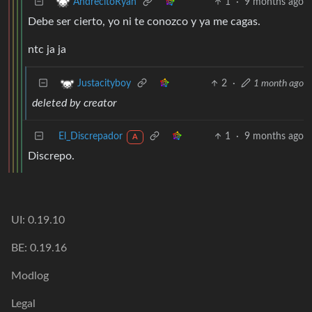
1
·
9 months ago
AndrecitoRyan
Debe ser cierto, yo ni te conozco y ya me cagas.
ntc ja ja
2
·
1 month ago
Justacityboy
deleted by creator
El_Discrepador
1
·
9 months ago
A
Discrepo.
UI: 0.19.10
BE: 0.19.16
Modlog
Legal