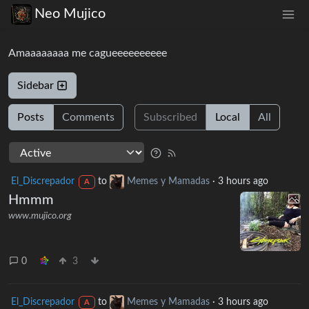
Neo Mujico
Amaaaaaaaa me cagueeeeeeeeee
Sidebar
Posts
Comments
Subscribed
Local
All
El_Discrepador
to
Memes y Mamadas
·
3 hours ago
A
Hmmm
www.mujico.org
0
3
El_Discrepador
to
Memes y Mamadas
·
3 hours ago
A