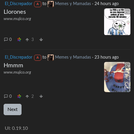
El_Discrepador
to
Memes y Mamadas
·
24 hours ago
A
Llorones
www.mujico.org
0
3
El_Discrepador
to
Memes y Mamadas
·
23 hours ago
A
Hmmm
www.mujico.org
0
2
Next
UI: 0.19.10