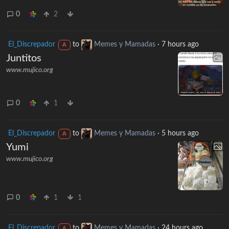
0
2
El_Discrepador
to
Memes y Mamadas
·
7 hours ago
A
Juntitos
www.mujico.org
0
1
El_Discrepador
to
Memes y Mamadas
·
5 hours ago
A
Yumi
www.mujico.org
0
1
1
El_Discrepador
to
Memes y Mamadas
·
24 hours ago
A