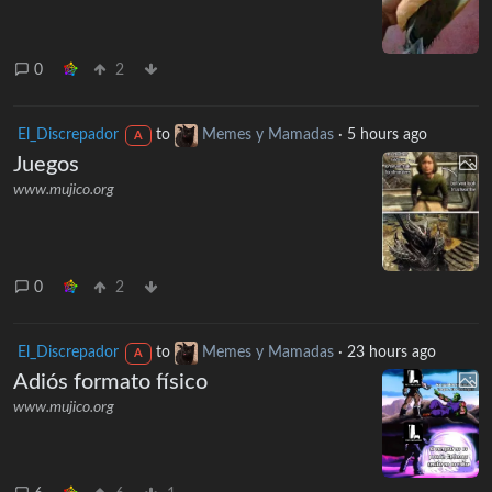
0
2
El_Discrepador
to
Memes y Mamadas
·
5 hours ago
A
Juegos
www.mujico.org
0
2
El_Discrepador
to
Memes y Mamadas
·
23 hours ago
A
Adiós formato físico
www.mujico.org