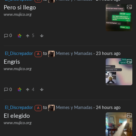
Pero si llego
www.mujico.org
0
5
El_Discrepador
to
Memes y Mamadas
·
23 hours ago
A
Engris
www.mujico.org
0
4
El_Discrepador
to
Memes y Mamadas
·
24 hours ago
A
El elegido
www.mujico.org