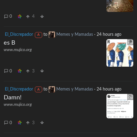
0
4
El_Discrepador
to
Memes y Mamadas
·
24 hours ago
A
es B
www.mujico.org
0
3
El_Discrepador
to
Memes y Mamadas
·
24 hours ago
A
Damn!
www.mujico.org
0
3