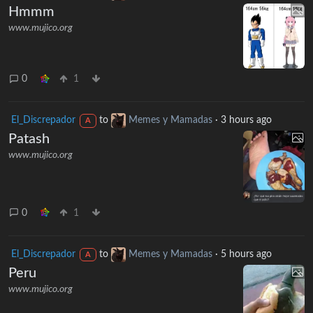
Hmmm
www.mujico.org
0
1
El_Discrepador
to
Memes y Mamadas
·
3 hours ago
A
Patash
www.mujico.org
0
1
El_Discrepador
to
Memes y Mamadas
·
5 hours ago
A
Peru
www.mujico.org