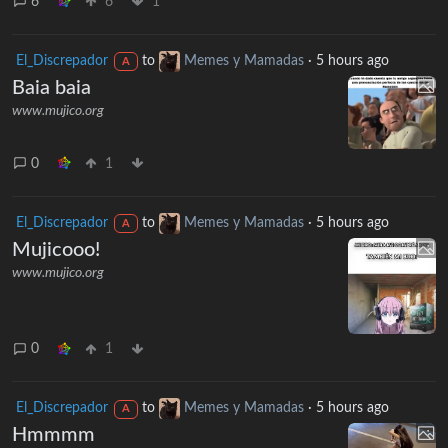
6
6
1
El_Discrepador
to
Memes y Mamadas
·
5 hours ago
A
Baia baia
www.mujico.org
0
1
El_Discrepador
to
Memes y Mamadas
·
5 hours ago
A
Mujicooo!
www.mujico.org
0
1
El_Discrepador
to
Memes y Mamadas
·
5 hours ago
A
Hmmmm