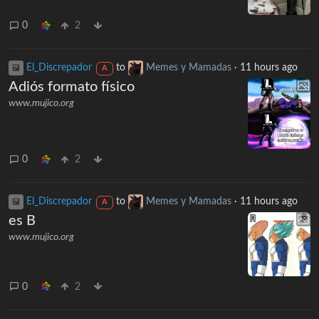
0
2
El_Discrepador
to
Memes y Mamadas
·
11 hours ago
A
Adiós formato físico
www.mujico.org
0
2
El_Discrepador
to
Memes y Mamadas
·
11 hours ago
A
es B
www.mujico.org
0
2