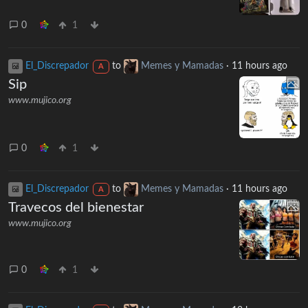
0
1
El_Discrepador
to
Memes y Mamadas
·
11 hours ago
A
Sip
www.mujico.org
0
1
El_Discrepador
to
Memes y Mamadas
·
11 hours ago
A
Travecos del bienestar
www.mujico.org
0
1