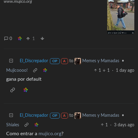
www.mujico.org
0
1
El_Discrepador
to
•
Memes y Mamadas
OP
A
Mujicoooo!
1
1
·
1 day ago
gana por default
El_Discrepador
to
•
Memes y Mamadas
OP
A
Shiales
1
·
3 days ago
Como entrar a
mujico.org
?