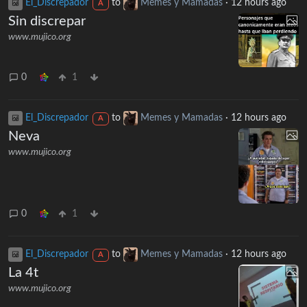
El_Discrepador
to
Memes y Mamadas
·
12 hours ago
A
Sin discrepar
www.mujico.org
0
1
El_Discrepador
to
Memes y Mamadas
·
12 hours ago
A
Neva
www.mujico.org
0
1
El_Discrepador
to
Memes y Mamadas
·
12 hours ago
A
La 4t
www.mujico.org