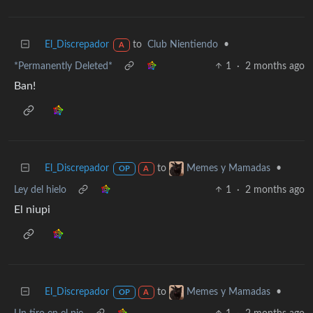
El_Discrepador
to
Club Nientiendo
•
A
*Permanently Deleted*
1
·
2 months ago
Ban!
El_Discrepador
to
•
Memes y Mamadas
OP
A
Ley del hielo
1
·
2 months ago
El niupi
El_Discrepador
to
•
Memes y Mamadas
OP
A