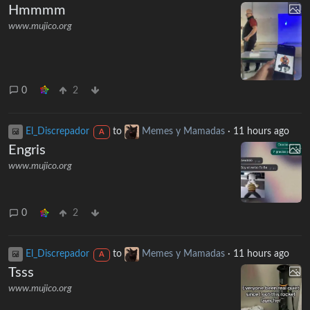
Hmmmm
www.mujico.org
0
2
El_Discrepador
to
Memes y Mamadas
·
11 hours ago
A
Engris
www.mujico.org
0
2
El_Discrepador
to
Memes y Mamadas
·
11 hours ago
A
Tsss
www.mujico.org