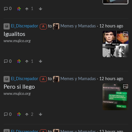
0
1
El_Discrepador
to
Memes y Mamadas
·
12 hours ago
A
Igualitos
www.mujico.org
0
1
El_Discrepador
to
Memes y Mamadas
·
12 hours ago
A
Pero si llego
www.mujico.org
0
2
El_Discrepador
to
Memes y Mamadas
·
12 hours ago