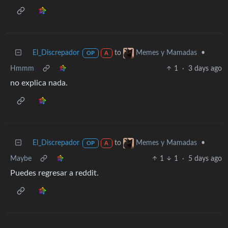
El_Discrepador
to
•
Memes y Mamadas
OP
A
Hmmm
1
·
3 days ago
no explica nada.
El_Discrepador
to
•
Memes y Mamadas
OP
A
Maybe
1
1
·
5 days ago
Puedes regresar a reddit.