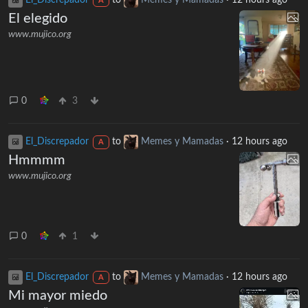
A
El elegido
www.mujico.org
0
3
El_Discrepador
to
Memes y Mamadas
·
12 hours ago
A
Hmmmm
www.mujico.org
0
1
El_Discrepador
to
Memes y Mamadas
·
12 hours ago
A
Mi mayor miedo