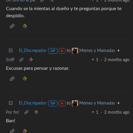
Un tiro en el pie
1
·
2 months ago
Cuando se la mientas al dueño y te preguntas porque te
despidio.
El_Discrepador
to
•
Memes y Mamadas
OP
A
Sniff
1
·
2 months ago
Excusas para pensar y razonar.
El_Discrepador
to
•
Memes y Mamadas
OP
A
Por fin!
1
·
2 months ago
Ban!