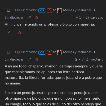
El_Discrepador
to
•
Memes y Mamadas
OP
A
Sin discrepar
1
·
29 days ago
Ah, nunca he tenido un profesor biólogo con maestria.
El_Discrepador
to
•
Memes y Mamadas
OP
A
Sin discrepar
2
·
1 month ago
A mi me toco, chaparro, mamon, de traje ssiempre, y queria
que escribieramos los apuntos con letra perfeca
manuscrita. la libreta forrada, que se joda, si era pobre que
no mame.
No era un pendejo, eso si, pero si era mas pendejo que mi
otro maestro de biología, que era un borracho, me enseño
un chingo, todo lo que se es de el, no del otro pendejo que