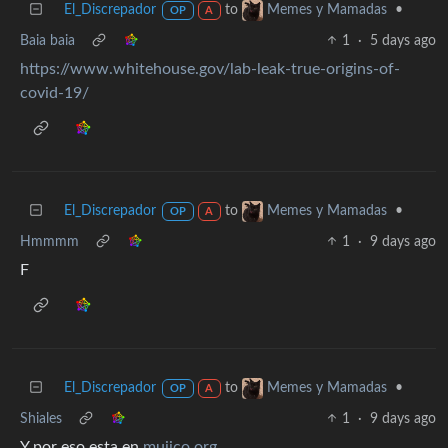
El_Discrepador
to
•
Memes y Mamadas
OP
A
Baia baia
1
·
5 days ago
https://www.whitehouse.gov/lab-leak-true-origins-of-
covid-19/
El_Discrepador
to
•
Memes y Mamadas
OP
A
Hmmmm
1
·
9 days ago
F
El_Discrepador
to
•
Memes y Mamadas
OP
A
Shiales
1
·
9 days ago
Y por eso esta en
mujico.org