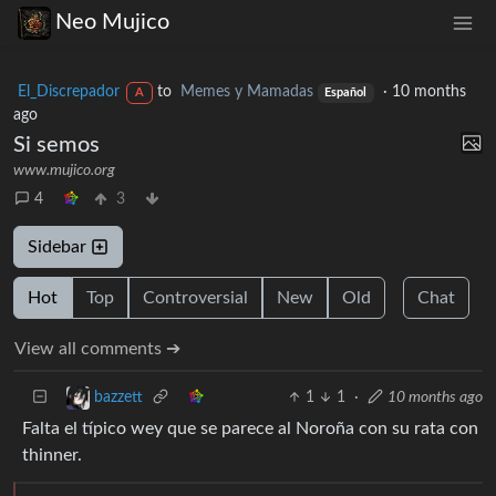
Neo Mujico
El_Discrepador
to
Memes y Mamadas
·
10 months
A
Español
ago
Si semos
www.mujico.org
4
3
Sidebar
Hot
Top
Controversial
New
Old
Chat
View all comments ➔
1
1
·
10 months ago
bazzett
Falta el típico wey que se parece al Noroña con su rata con
thinner.