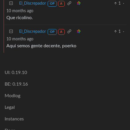
El_Discrepador
1
·
OP
A
10 months ago
Que ricolino.
El_Discrepador
1
·
OP
A
10 months ago
Aqui semos gente decente, poerko
UI: 0.19.10
BE: 0.19.16
Modlog
Legal
Instances