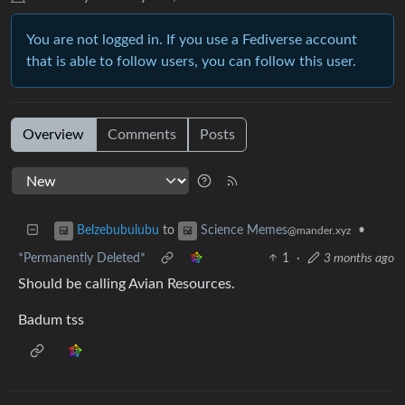
You are not logged in. If you use a Fediverse account
that is able to follow users, you can follow this user.
Overview
Comments
Posts
to
•
Belzebubulubu
Science Memes
@mander.xyz
*Permanently Deleted*
1
·
3 months ago
Should be calling Avian Resources.
Badum tss