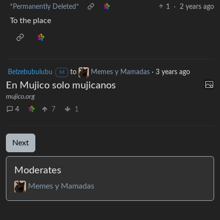
*Permanently Deleted*
1
·
2 years ago
To the place
Belzebubulubu
to
Memes y Mamadas
·
3 years ago
M
En Mujico solo mujicanos
mujico.org
4
7
1
Next
Moderates
Memes y Mamadas