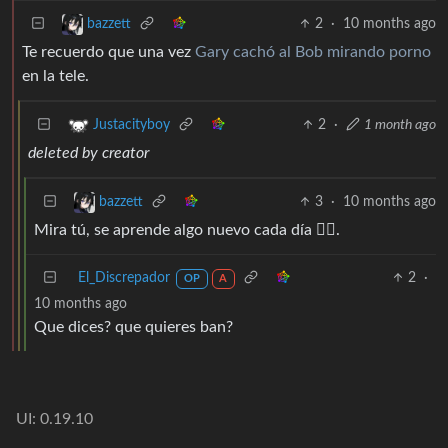
2
·
10 months ago
bazzett
Te recuerdo que una vez
Gary cachó al Bob mirando porno
en la tele.
2
·
1 month ago
Justacityboy
deleted by creator
3
·
10 months ago
bazzett
Mira tú, se aprende algo nuevo cada día 👍🏼.
El_Discrepador
2
·
OP
A
10 months ago
Que dices? que quieres ban?
UI: 0.19.10