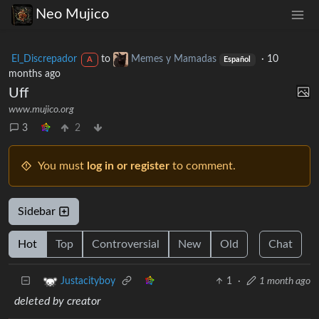
Neo Mujico
El_Discrepador
to
Memes y Mamadas
·
10
A
Español
months ago
Uff
www.mujico.org
3
2
You must
log in or register
to comment.
Sidebar
Hot
Top
Controversial
New
Old
Chat
1
·
1 month ago
Justacityboy
deleted by creator