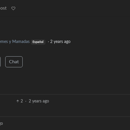
Post
mes y Mamadas
·
2 years ago
Español
Chat
2
·
2 years ago
go