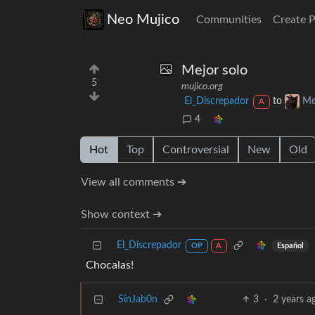
Neo Mujico
Communities
Create 
Mejor solo
5
mujico.org
El_Discrepador
to
Me
A
4
Hot
Top
Controversial
New
Old
View all comments ➔
Show context ➔
El_Discrepador
Español
OP
A
Chocalas!
SinJab0n
3
·
2 years a