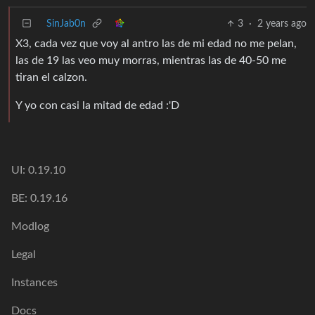
SinJab0n
3
·
2 years ago
X3, cada vez que voy al antro las de mi edad no me pelan,
las de 19 las veo muy morras, mientras las de 40-50 me
tiran el calzon.
Y yo con casi la mitad de edad :'D
UI: 0.19.10
BE: 0.19.16
Modlog
Legal
Instances
Docs