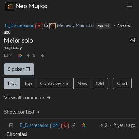
Neo Mujico
El_Discrepador
to
Memes y Mamadas
·
2 years
A
Español
ago
Mejor solo
mujico.org
4
5
Sidebar
Hot
Top
Controversial
New
Old
Chat
View all comments ➔
Show context ➔
El_Discrepador
2
·
2 years ago
OP
A
Chocalas!