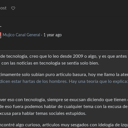
Post
T
Mujico Canal General
·
1 year ago
e tecnologia, creo que lo leo desde 2009 o algo, y es que antes 
con las noticias en tecnologia se sentia solo bien.
ltimamente solo subian puro articulo basura, hoy me llamo la ate
cen estar hartas de los hombres. Hay una teoría que lo explica:
ver eso con tecnologia, siempre se exucsan diciendo que tienen
si de eso fuera podemos hablar de cualquier tema con la excusa de
excusa para hablar temas sociales estupidos.
ncontré algo curioso, articulos muy sesgados con idelogia de izq