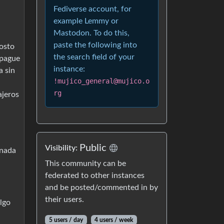
Fediverse account, for
example Lemmy or
Mastodon. To do this,
paste the following into
osto
the search field of your
 pague
instance:
a sin
!mujico_general@mujico.o
rg
ajeros
Public
Visibility:
 nada
This community can be
federated to other instances
and be posted/commented in by
their users.
lgo
5 users / day
4 users / week