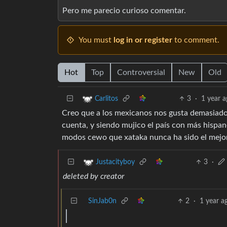
Pero me parecio curioso comentar.
You must
log in or register
to comment.
Hot
Top
Controversial
New
Old
3
·
1 year 
Carlitos
Creo que a los mexicanos nos gusta demasiado
cuenta, y siendo mujico el país con más hispan
modos cewo que xataka nunca ha sido el mejor
3
·
Justacityboy
deleted by creator
SinJab0n
2
·
1 year a