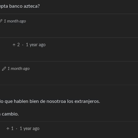
epta banco azteca?
1 month ago
2
·
1 year ago
1 month ago
o que hablen bien de nosotroa los extranjeros.
n cambio.
1
·
1 year ago