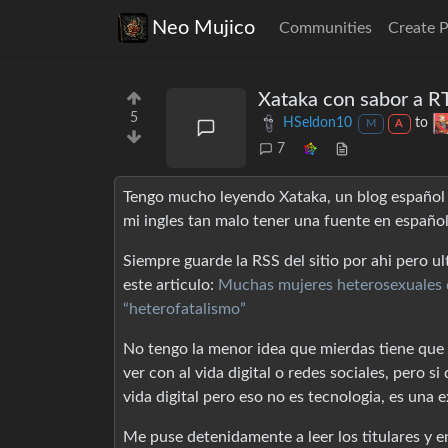
Neo Mujico
Communities
Create 
Xataka con sabor a R
5
HSeldon10
to
M
A
7
Tengo mucho leyendo Xataka, un blog español d
mi ingles tan malo tener una fuente en español 
Siempre guarde la RSS del sitio por ahi pero u
este articulo:
Muchas mujeres heterosexuales di
“heterofatalismo”
No tengo la menor idea que mierdas tiene que 
ver con al vida digital o redes sociales, pero 
vida digital pero eso no es tecnologia, es una 
Me puse detenidamente a leer los titulares y e