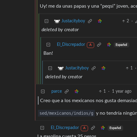
Uy! me da unas papas y una “peqsi” joven, ac
2
·
Justacityboy
deleted by creator
El_Discrepador
Español
A
Ban!
1
·
Justacityboy
deleted by creator
parce
1
·
1 year ago
Creo que a los mexicanos nos gusta demasiad
sed/mexicanos/indios/g
y no tendría ningú
El_Discrepador
Español
A
La gasolina cuesta 25 pesos.