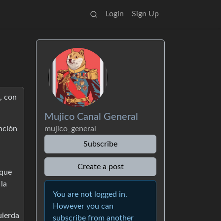
Login
Sign Up
, con
Mujico Canal General
nción
mujico_general
Subscribe
Create a post
 que
 la
You are not logged in.
However you can
uierda
subscribe from another