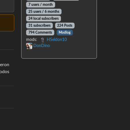
7 users / month
25 users / 6 months
24 local subscribers
31 subscribers
224 Posts
794 Comments
Modlog
mods:
HSeldon10
DonDino
ieron
todos