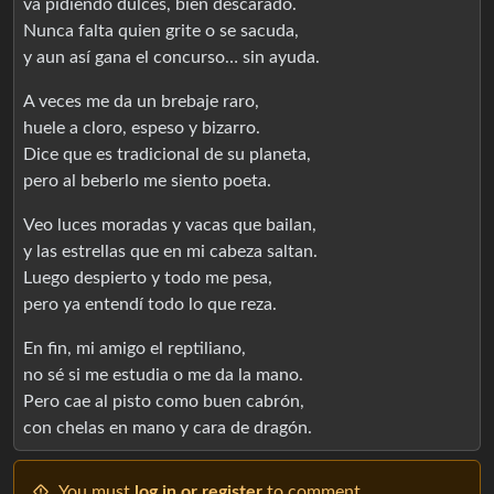
va pidiendo dulces, bien descarado.
Nunca falta quien grite o se sacuda,
y aun así gana el concurso… sin ayuda.
A veces me da un brebaje raro,
huele a cloro, espeso y bizarro.
Dice que es tradicional de su planeta,
pero al beberlo me siento poeta.
Veo luces moradas y vacas que bailan,
y las estrellas que en mi cabeza saltan.
Luego despierto y todo me pesa,
pero ya entendí todo lo que reza.
En fin, mi amigo el reptiliano,
no sé si me estudia o me da la mano.
Pero cae al pisto como buen cabrón,
con chelas en mano y cara de dragón.
You must
log in or register
to comment.