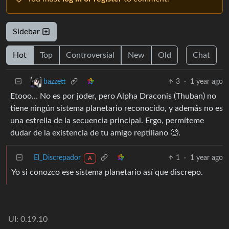
Sidebar
Hot
Top
Controversial
New
Old
Chat
3
·
1 year ago
bazzett
Etooo… No es por joder, pero Alpha Draconis (Thuban) no
tiene ningún sistema planetario reconocido, y además no es
una estrella de la secuencia principal. Ergo, permíteme
dudar de la existencia de tu amigo reptiliano 🧐.
El_Discrepador
1
·
1 year ago
A
Yo si conozco ese sistema planetario así que discrepo.
UI: 0.19.10