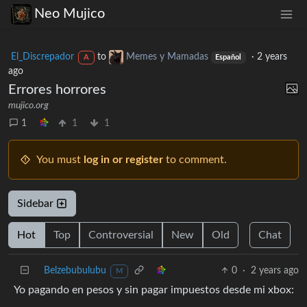
Neo Mujico
El_Discrepador
to
Memes y Mamadas
·
2 years
A
Español
ago
Errores horrores
mujico.org
1
1
1
You must
log in or register
to comment.
Sidebar
Hot
Top
Controversial
New
Old
Chat
Belzebubulubu
0
·
2 years ago
M
Yo pagando en pesos y sin pagar impuestos desde mi xbox: