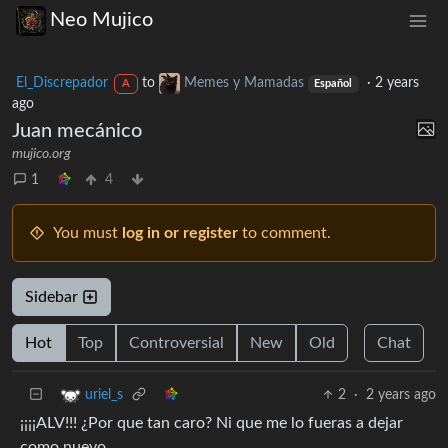
Neo Mujico
El_Discrepador
to
Memes y Mamadas
·
2 years
A
Español
ago
Juan mecánico
mujico.org
1
4
You must
log in or register
to comment.
Sidebar
Hot
Top
Controversial
New
Old
Chat
2
·
2 years ago
uriel_s
¡¡¡¡ALV!!! ¿Por que tan caro? Ni que me lo fueras a dejar
como nuevo