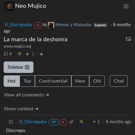
Neo Mujico
El_Discrepador
to
Memes y Mamadas
·
8 months
A
Español
ago
La marca de la deshonra
www.mujico.org
4
1
Sidebar
Hot
Top
Controversial
New
Old
Chat
View all comments ➔
Show context ➔
El_Discrepador
1
·
8 months ago
OP
A
Discrepo.