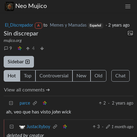
Neo Mujico
El_Discrepador
to
Memes y Mamadas
·
2 years ago
A
Español
Sin discrepar
mujico.org
9
4
Sidebar
Hot
Top
Controversial
New
Old
Chat
View all comments ➔
parce
2
·
2 years ago
ah, veo que has visto
john wick
3
·
1 month ago
Justacityboy
deleted by creator