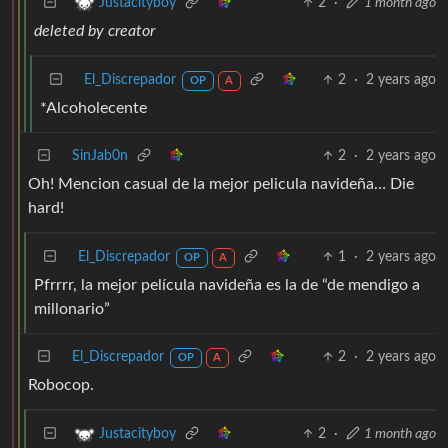
2
·
1 month ago
Justacityboy
deleted by creator
El_Discrepador
2
·
2 years ago
OP
A
*Alcoholecente
SinJab0n
2
·
2 years ago
Oh! Mencion casual de la mejor pelicula navideña… Die
hard!
El_Discrepador
1
·
2 years ago
OP
A
Pfrrrr, la mejor película navideña es la de “de mendigo a
millonario”
El_Discrepador
2
·
2 years ago
OP
A
Robocop.
2
·
1 month ago
Justacityboy