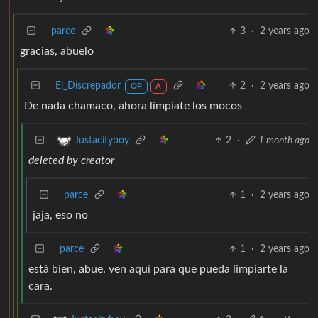
parce
3
·
2 years ago
gracias, abuelo
El_Discrepador
2
·
2 years ago
OP
A
De nada chamaco, ahora límpiate los mocos
2
·
1 month ago
Justacityboy
deleted by creator
parce
1
·
2 years ago
jaja, eso no
parce
1
·
2 years ago
está bien, abue. ven aquí para que pueda limpiarte la
cara.