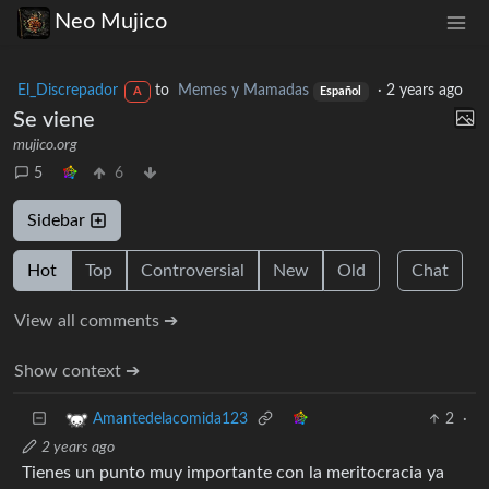
Neo Mujico
El_Discrepador
to
Memes y Mamadas
·
2 years ago
A
Español
Se viene
mujico.org
5
6
Sidebar
Hot
Top
Controversial
New
Old
Chat
View all comments ➔
Show context ➔
2
·
Amantedelacomida123
2 years ago
Tienes un punto muy importante con la meritocracia ya