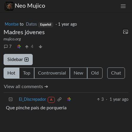
Neo Mujico
Montse
to
Datos
·
1 year ago
Español
Madres jóvenes
mujico.org
7
4
Sidebar
Hot
Top
Controversial
New
Old
Chat
View all comments ➔
El_Discrepador
3
·
1 year ago
A
Que pinche país de porqueria