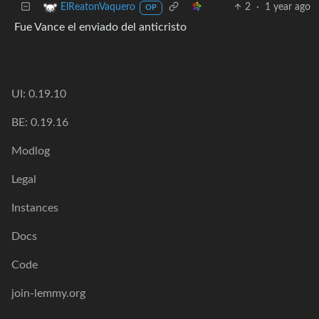
2
·
1 year ago
ElReatonVaquero
OP
Fue Vance el enviado del anticristo
UI: 0.19.10
BE: 0.19.16
Modlog
Legal
Instances
Docs
Code
join-lemmy.org