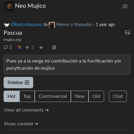
Neo Mujico
ElReatonVaquero
to
Memes y Mamadas
·
1 year ago
Pascua
mujico.org
3
3
Pues ya a la verga mi contribución a la furrificación y/o
ponyficación de mújico
Sidebar
Hot
Top
Controversial
New
Old
Chat
View all comments ➔
Show context ➔