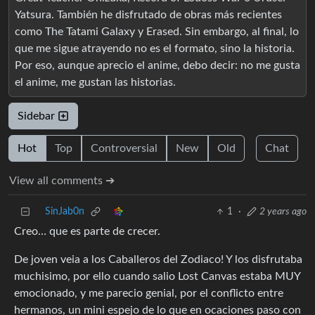
Yatsura. También he disfrutado de obras más recientes
como The Tatami Galaxy y Erased. Sin embargo, al final, lo
que me sigue atrayendo no es el formato, sino la historia.
Por eso, aunque aprecio el anime, debo decir: no me gusta
el anime, me gustan las historias.
Sidebar
Hot
Top
Controversial
New
Old
Chat
View all comments ➔
SinJab0n
1
·
2 years ago
Creo… que es parte de crecer.
De joven veia a los Caballeros del Zodiaco! Y los disfrutaba
muchisimo, por ello cuando salio Lost Canvas estaba MUY
emocionado, y me parecio genial, por el conflicto entre
hermanos, un mini espejo de lo que en ocaciones paso con