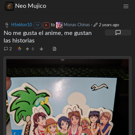
Neo Mujico
HSeldon10
to
Monas Chinas
·
2 years ago
M
A
No me gusta el anime, me gustan
las historias
2
6