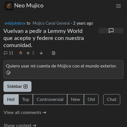
Neo Mujico
webjukebox
to
Mujico Canal General
·
2 years ago
Vuelvan a pedir a Lemmy World
que acepte y federe con nuestra
comunidad.
11
3
Quiero usar mi cuenta de Mújico con el mundo exterior.
🥲
Sidebar
Hot
Top
Controversial
New
Old
Chat
View all comments ➔
Show context ➔