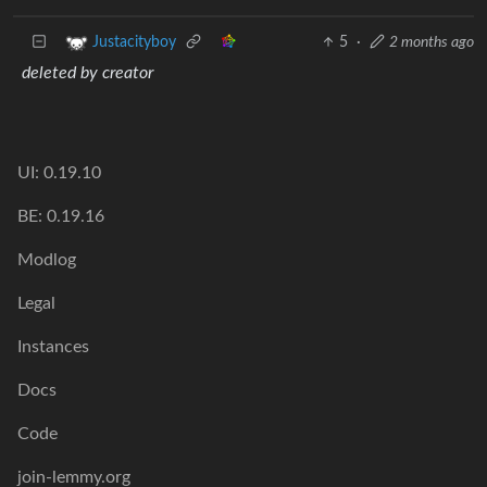
5
·
2 months ago
Justacityboy
deleted by creator
UI: 0.19.10
BE: 0.19.16
Modlog
Legal
Instances
Docs
Code
join-lemmy.org