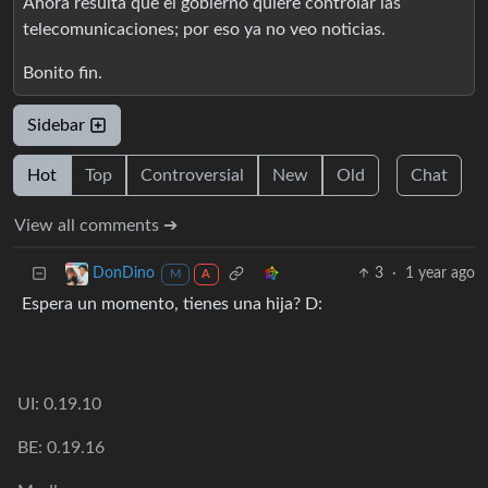
Ahora resulta que el gobierno quiere controlar las
telecomunicaciones; por eso ya no veo noticias.
Bonito fin.
Sidebar
Hot
Top
Controversial
New
Old
Chat
View all comments ➔
3
·
1 year ago
DonDino
M
A
Espera un momento, tienes una hija? D:
UI: 0.19.10
BE: 0.19.16