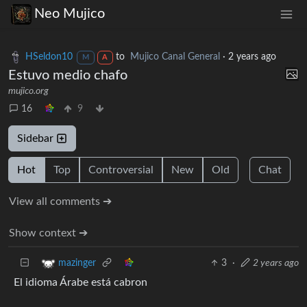
Neo Mujico
HSeldon10
to
Mujico Canal General
·
2 years ago
M
A
Estuvo medio chafo
mujico.org
16
9
Sidebar
Hot
Top
Controversial
New
Old
Chat
View all comments ➔
Show context ➔
3
·
2 years ago
mazinger
El idioma Árabe está cabron