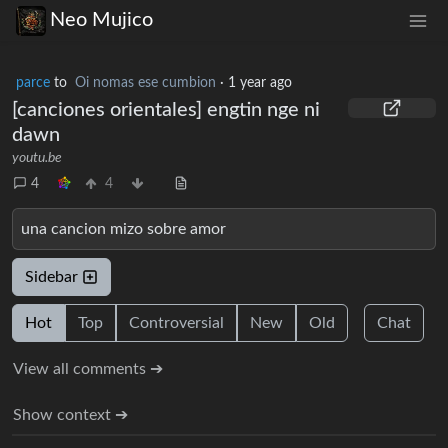
Neo Mujico
parce
to
Oi nomas ese cumbion
·
1 year ago
[canciones orientales] engtin nge ni
dawn
youtu.be
4
4
una cancion mizo sobre amor
Sidebar
Hot
Top
Controversial
New
Old
Chat
View all comments ➔
Show context ➔